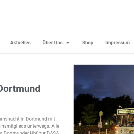
Aktuelles
Über Uns
Shop
Impressum
 Dortmund
eumsnacht in Dortmund mit
smitglieds unterwegs. Alle
vom Dortmunder Hbf zur DASA