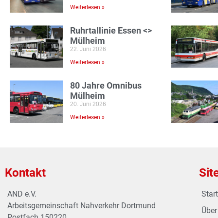
Weiterlesen »
Ruhrtallinie Essen <>
Mülheim
22. Juni 2026
Weiterlesen »
80 Jahre Omnibus
Mülheim
20. Juni 2026
Weiterlesen »
Kontakt
Sit
AND e.V.
Start
Arbeitsgemeinschaft Nahverkehr Dortmund
Über
Postfach 150220